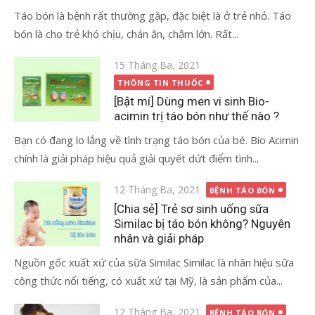
Táo bón là bệnh rất thường gặp, đặc biệt là ở trẻ nhỏ. Táo
bón là cho trẻ khó chịu, chán ăn, chậm lớn. Rất...
Đăng
15 Tháng Ba, 2021
vào
THÔNG TIN THUỐC
[Bật mí] Dùng men vi sinh Bio-
acimin trị táo bón như thế nào ?
Bạn có đang lo lắng về tình trạng táo bón của bé. Bio Acimin
chính là giải pháp hiệu quả giải quyết dứt điểm tình...
Đăng
12 Tháng Ba, 2021
BỆNH TÁO BÓN
vào
[Chia sẻ] Trẻ sơ sinh uống sữa
Similac bị táo bón không? Nguyên
nhân và giải pháp
Nguồn gốc xuất xứ của sữa Similac Similac là nhãn hiệu sữa
công thức nổi tiếng, có xuất xứ tại Mỹ, là sản phẩm của...
Đăng
12 Tháng Ba, 2021
BỆNH TÁO BÓN