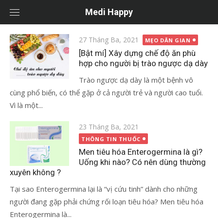
Chuyển
Medi Happy
tới
nội
Đăng
27 Tháng Ba, 2021
MẸO DÂN GIAN
dung
vào
[Bật mí] Xây dựng chế độ ăn phù
hợp cho người bị trào ngược dạ dày
Trào ngược dạ dày là một bệnh vô
cùng phổ biến, có thể gặp ở cả người trẻ và người cao tuổi.
Vì là một...
Đăng
23 Tháng Ba, 2021
vào
THÔNG TIN THUỐC
Men tiêu hóa Enterogermina là gì?
Uống khi nào? Có nên dùng thường
xuyên không ?
Tại sao Enterogermina lại là “vị cứu tinh” dành cho những
người đang gặp phải chứng rối loạn tiêu hóa? Men tiêu hóa
Enterogermina là...