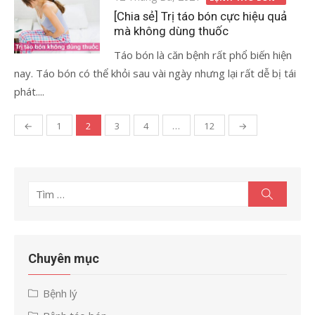
vào
[Chia sẻ] Trị táo bón cực hiệu quả
mà không dùng thuốc
Táo bón là căn bệnh rất phổ biến hiện
nay. Táo bón có thể khỏi sau vài ngày nhưng lại rất dễ bị tái
phát....
←
1
2
3
4
…
12
→
Điều
hướng
bài
Tìm
Tìm
viết
kiếm
kết
quả
cho:
Chuyên mục
Bệnh lý