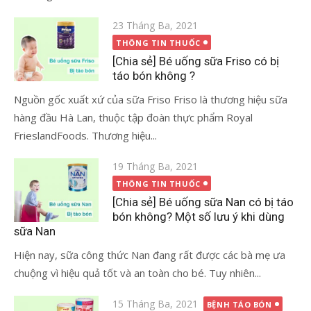
Đăng
23 Tháng Ba, 2021
vào
THÔNG TIN THUỐC
[Chia sẻ] Bé uống sữa Friso có bị
táo bón không ?
Nguồn gốc xuất xứ của sữa Friso Friso là thương hiệu sữa
hàng đầu Hà Lan, thuộc tập đoàn thực phẩm Royal
FrieslandFoods. Thương hiệu...
Đăng
19 Tháng Ba, 2021
vào
THÔNG TIN THUỐC
[Chia sẻ] Bé uống sữa Nan có bị táo
bón không? Một số lưu ý khi dùng
sữa Nan
Hiện nay, sữa công thức Nan đang rất được các bà mẹ ưa
chuộng vì hiệu quả tốt và an toàn cho bé. Tuy nhiên...
Đăng
15 Tháng Ba, 2021
BỆNH TÁO BÓN