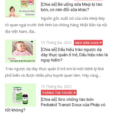
vào
[Chia sẻ] Bé uống sữa Meiji bị táo
bón, có nên đổi sữa khác?
Nguồn gốc xuất xứ của sữa Meiji Bày
tỏ quan ngại trước tình hình lưu thông hàng Nhật Bản tại nội
địa Việt Nam, đại...
Đăng
15 Tháng Ba, 2021
MẸO DÂN GIAN
vào
[Chia sẻ] Dấu hiệu trào ngược dạ
dày thực quản ở trẻ, Dấu hiệu nào là
nguy hiểm?
Trào ngược dạ dày thực quản ở trẻ em là một bệnh lý khá
phổ biến và được nhiều phụ huynh quan tâm. Hãy cùng...
Đăng
15 Tháng Ba, 2021
vào
THÔNG TIN THUỐC
[Chia sẻ] Siro chống táo bón
Pediakid Transit Doux của Pháp có
tốt không?